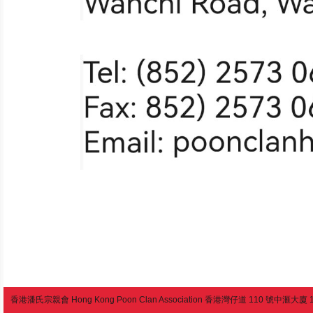
香港潘氏宗親會 Hong Kong Poon Clan Association 香港灣仔道 110 號中滙大廈 13 樓