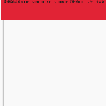
香港潘氏宗親會 Hong Kong Poon Clan Association 香港灣仔道 110 號中滙大廈 13 樓