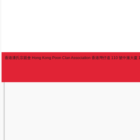
香港潘氏宗親會 Hong Kong Poon Clan Association 香港灣仔道 110 號中滙大廈 13 樓